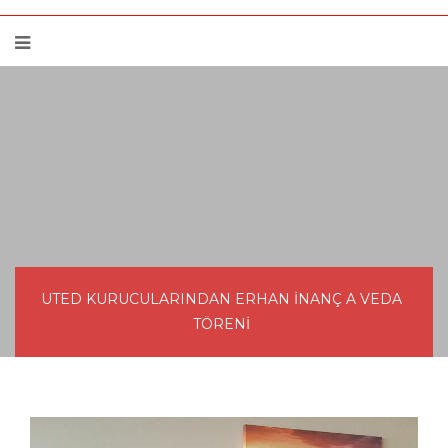
UTED KURUCULARINDAN ERHAN İNANÇ A VEDA
TÖRENİ