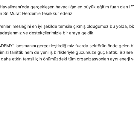
 Havalimanı’nda gerçekleşen havacılığın en büyük eğitim fuarı olan IF
çin Sn.Murat Herdem’e teşekkür ederiz.
nleri mesleğini en iyi şekilde temsile çıkmış olduğumuz bu yolda, biz
daşlarımız ve destekçilerimizle bir araya geldik.
MY" lansmanını gerçekleştirdiğimiz fuarda sektörün önde gelen b
mizi tanittik hem de yeni iş birlikleriyle gücümüze güç kattık. Bizler
 daha etkin temsil için önümüzdeki tüm organizasyonları aynı enerji v