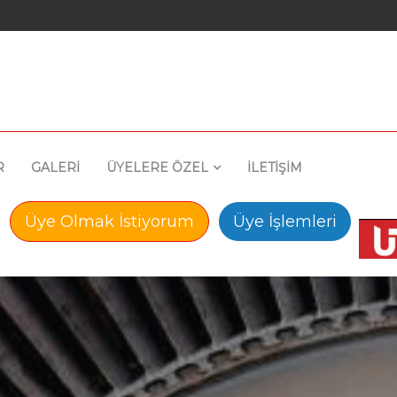
R
GALERİ
ÜYELERE ÖZEL
İLETİŞİM
Üye Olmak İstiyorum
Üye İşlemleri